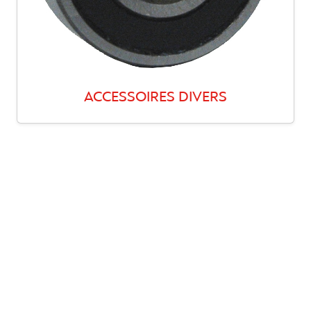
ACCESSOIRES DIVERS