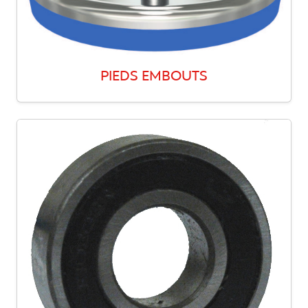
PIEDS EMBOUTS