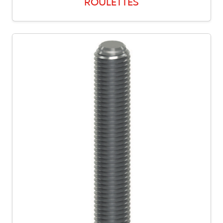
ROULETTES