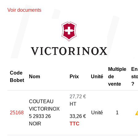
Voir documents
Multiple
En
Code
Nom
Prix
Unité
de
st
Bobet
vente
?
27,72 €
COUTEAU
HT
VICTORINOX
25168
Unité
1
5 2933 26
33,26 €
NOIR
TTC