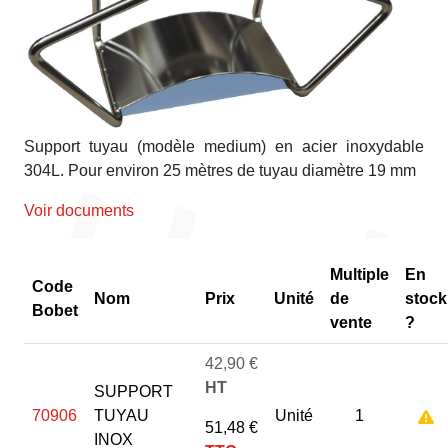
Support tuyau (modèle medium) en acier inoxydable
304L. Pour environ 25 mètres de tuyau diamètre 19 mm
Voir documents
Multiple
En
Code
Nom
Prix
Unité
de
stock
Bobet
vente
?
42,90 €
HT
SUPPORT
70906
TUYAU
Unité
1
51,48 €
INOX