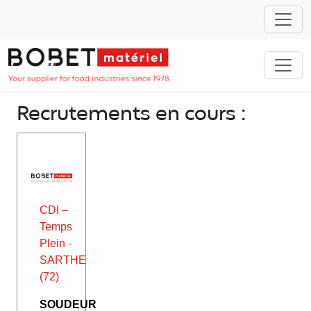
Recrutements en cours :
CDI –
Temps
Plein -
SARTHE
(72)
SOUDEUR