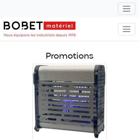
Promotions